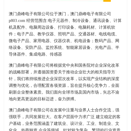
澳门鼎峰电子有限公司位于澳门，澳门鼎峰电子有限公司
p803.com 经营范围含:电子元器件、制冷设备、通讯设备、计算
机及配件、电脑周边设备、打印设备、电脑耗材、计算机软
件；电子产品、教学仪器、照明产品、交通器材、电线电缆、
微电子产品、家用电器、仪器仪表、机电设备；数码产品、网
络设备、安防产品、监控系统、智能家居设备、光电产品、半
导体器件、集成电路、传感器
澳门鼎峰电子有限公司将根据党中央和国务院对企业深化改革
的战略部署，并遵循国资委关于推动企业壮大的相关指导方
针，我们将持续推进企业深层次改革，以实现产业结构的深度
调整与优化，合理配置各项资源，旨在提升核心竞争力，全面
刷新企业整体素质。我们面向全球市场及国内市场，矢志不渝
地向更高更远的目标迈进，奋力拼搏。
澳门鼎峰电子有限公司在发展中注重与业界人士合作交流，强
强联手，共同发展壮大。在客户层面中力求广泛 建立稳定的客
户基础，业务范围涵盖了建筑业、设计业、工业、制造业、文
化业、外商独资 企业等领域，针对较为复杂、繁琐的行业资质